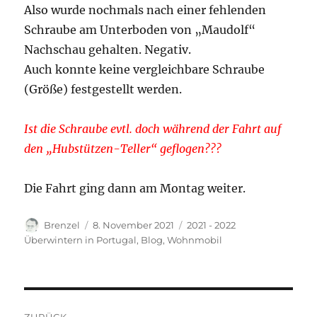
Also wurde nochmals nach einer fehlenden
Schraube am Unterboden von „Maudolf“
Nachschau gehalten. Negativ.
Auch konnte keine vergleichbare Schraube
(Größe) festgestellt werden.
Ist die Schraube evtl. doch während der Fahrt auf
den „Hubstützen-Teller“ geflogen???
Die Fahrt ging dann am Montag weiter.
Autor
Veröffentlicht
Kategorien
Brenzel
8. November 2021
2021 - 2022
am
Überwintern in Portugal
,
Blog
,
Wohnmobil
Beitragsnavigation
ZURÜCK