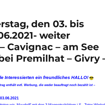
stag, den 03. bis
6.2021- weiter
– Cavignac – am See
bei Premilhat – Givry 
le Interessierten ein freundliches HALLO!
trag enthält evtl. Werbung, die weder beauftragt noch bezahlt ist –
03.06.2021
atteten wir „Maudolf“ mit den 3 Magnetschildern i.S.
„Toter-Winkel