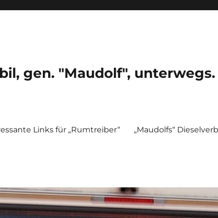
, gen. "Maudolf", unterwegs.
ressante Links für „Rumtreiber“
„Maudolfs“ Dieselver