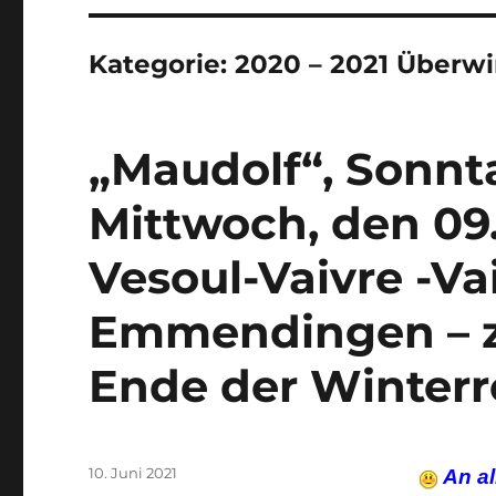
Kategorie:
2020 – 2021 Überwi
„Maudolf“, Sonnta
Mittwoch, den 09.
Vesoul-Vaivre -Va
Emmendingen – z
Ende der Winterre
Veröffentlicht
10. Juni 2021
An al
am