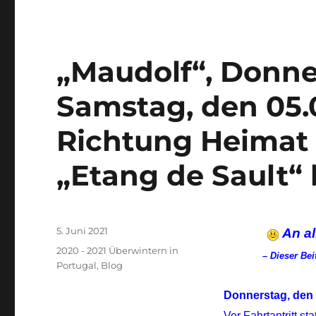
„Maudolf“, Donner
Samstag, den 05.0
Richtung Heimat 
„Etang de Sault“ 
Veröffentlicht
5. Juni 2021
An al
am
Kategorien
2020 - 2021 Überwintern in
–
Dieser Bei
Portugal
,
Blog
Donnerstag, den 
Vor Fahrtantritt st