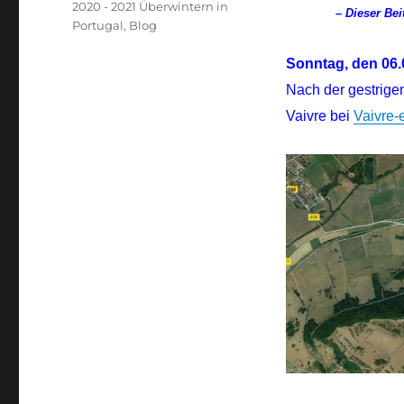
Kategorien
2020 - 2021 Überwintern in
–
Dieser Bei
Portugal
,
Blog
Sonntag, den 06.
Nach der gestrige
Vaivre bei
Vaivre-e