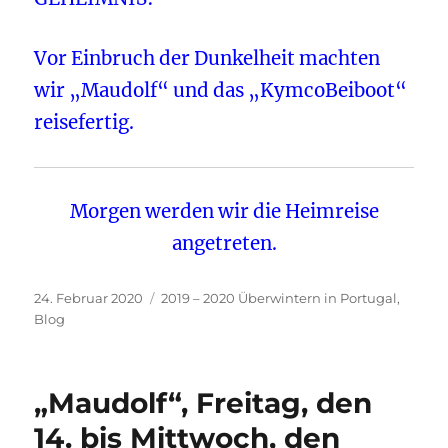
Vor Einbruch der Dunkelheit machten
wir „Maudolf“ und das „KymcoBeiboot“
reisefertig.
Morgen werden wir die Heimreise
angetreten.
Veröffentlicht
Kategorien
24. Februar 2020
2019 – 2020 Überwintern in Portugal
,
am
Blog
„Maudolf“, Freitag, den
14. bis Mittwoch, den