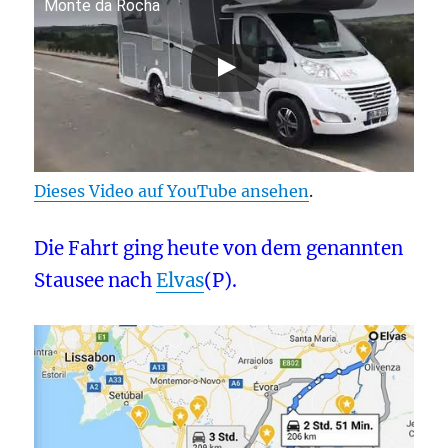
Monte da Rocha
Dieses Video auf YouTube ansehen
.
Die Fahrt ging heute von dem genannten
Stausee nach
Elvas
(P).