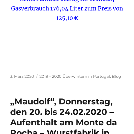
Gasverbrauch 176,04 Liter zum Preis von
125,10 €
Veröffentlicht
Kategorien
3. März 2020
2019 – 2020 Überwintern in Portugal
,
Blog
am
„Maudolf“, Donnerstag,
den 20. bis 24.02.2020 –
Aufenthalt am Monte da
Rocha – Wurstfabrik in