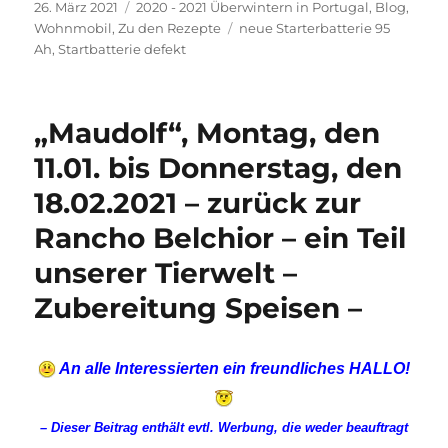
Veröffentlicht
Kategorien
26. März 2021
2020 - 2021 Überwintern in Portugal
,
Blog
,
am
Schlagwörter
Wohnmobil
,
Zu den Rezepte
neue Starterbatterie 95
Ah
,
Startbatterie defekt
„Maudolf“, Montag, den
11.01. bis Donnerstag, den
18.02.2021 – zurück zur
Rancho Belchior – ein Teil
unserer Tierwelt –
Zubereitung Speisen –
An alle Interessierten ein freundliches HALLO!
–
Dieser Beitrag enthält evtl. Werbung, die weder beauftragt