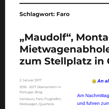
Schlagwort:
Faro
„Maudolf“, Montag
Mietwagenabholen
zum Stellplatz in 
Veröffentlicht
2. Januar 2017
An al
am
Kategorien
2016 - 2017 Überwintern in
Portugal
,
Blog
Am Nachmittag 
Schlagwörter
Centauro
,
Faro
,
Flughafen
,
und fuhren zum
Mietwagen
,
Quarteira