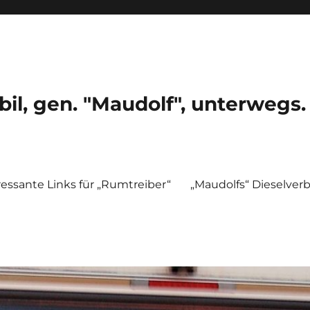
, gen. "Maudolf", unterwegs.
ressante Links für „Rumtreiber“
„Maudolfs“ Dieselver