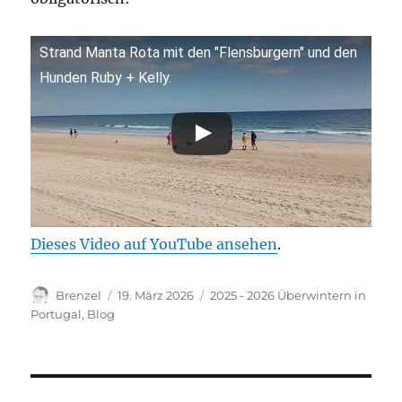
Strand Manta Rota mit den "Flensburgern" und den
Hunden Ruby + Kelly.
Dieses Video auf YouTube ansehen
.
Autor
Veröffentlicht
Kategorien
Brenzel
19. März 2026
2025 - 2026 Überwintern in
am
Portugal
,
Blog
Beitragsnavigation