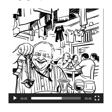
Video-
Player
00:00
00:06