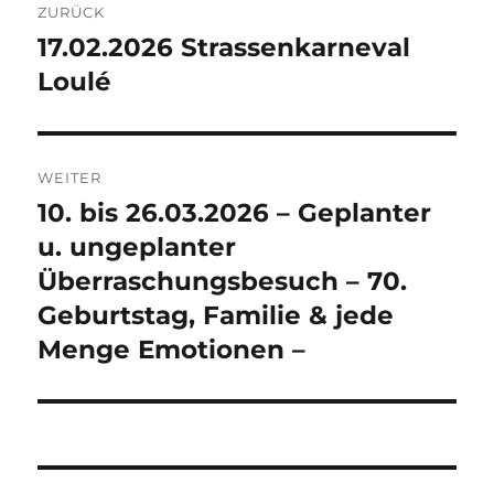
ZURÜCK
17.02.2026 Strassenkarneval
Vorheriger
Beitrag:
Loulé
WEITER
10. bis 26.03.2026 – Geplanter
Nächster
Beitrag:
u. ungeplanter
Überraschungsbesuch – 70.
Geburtstag, Familie & jede
Menge Emotionen –