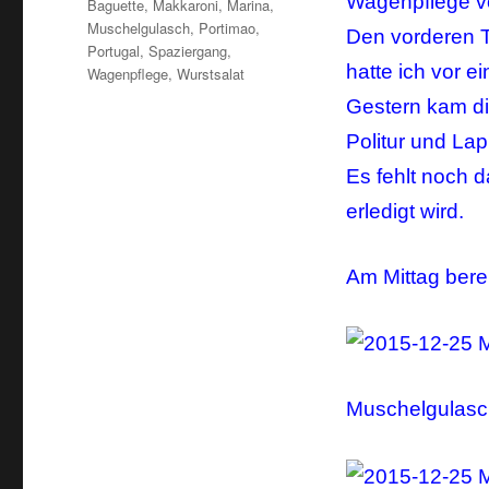
Wagenpflege vo
Schlagwörter
Baguette
,
Makkaroni
,
Marina
,
Muschelgulasch
,
Portimao
,
Den vorderen Te
Portugal
,
Spaziergang
,
hatte ich vor e
Wagenpflege
,
Wurstsalat
Gestern kam d
Politur und Lap
Es fehlt noch 
erledigt wird.
Am Mittag berei
Muschelgulasc