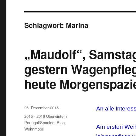
Schlagwort:
Marina
„Maudolf“, Samstag
gestern Wagenpfle
heute Morgenspazi
Veröffentlicht
26. Dezember 2015
An alle Interes
am
Kategorien
2015 - 2016 Überwintern
Portugal/Spanien
,
Blog
,
Am ersten Weih
Wohnmobil