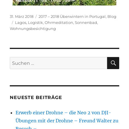
Veröffentlicht
Kategorien
31. März 2018
2017 – 2018 Überwintern in Portugal
,
Blog
am
Schlagwörter
Lagos
,
Logistik
,
Ohrmeditation
,
Sonnenbad
,
Wohnungsbesichtigung
SU
Suchen
nach:
NEUESTE BEITRÄGE
Erwerb einer Drohne – die Neo 2 von DJI-
Übungen mit der Drohne – Freund Walter zu
Besuch –