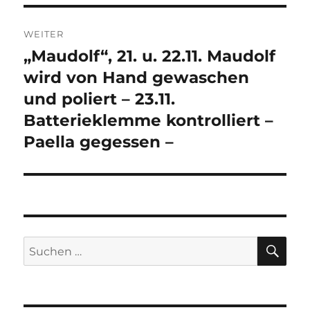
WEITER
„Maudolf“, 21. u. 22.11. Maudolf
Nächster
Beitrag:
wird von Hand gewaschen
und poliert – 23.11.
Batterieklemme kontrolliert –
Paella gegessen –
SU
Suchen
nach: