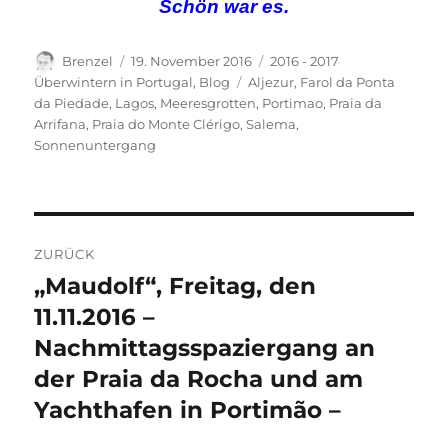
Schön war es.
Autor
Veröffentlicht
Kategorien
Brenzel
19. November 2016
2016 - 2017
am
Schlagwörter
Überwintern in Portugal
,
Blog
Aljezur
,
Farol da Ponta
da Piedade
,
Lagos
,
Meeresgrotten
,
Portimao
,
Praia da
Arrifana
,
Praia do Monte Clérigo
,
Salema
,
Sonnenuntergang
Beitragsnavigation
ZURÜCK
„Maudolf“, Freitag, den
Vorheriger
Beitrag:
11.11.2016 –
Nachmittagsspaziergang an
der Praia da Rocha und am
Yachthafen in Portimão –