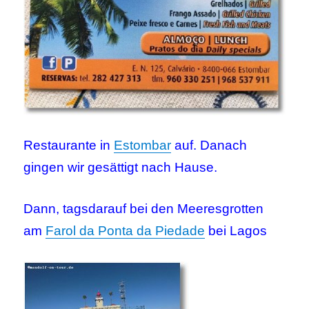
Restaurante in
Estombar
auf. Danach
gingen wir gesättigt nach Hause.
Dann, tagsdarauf bei den Meeresgrotten
am
Farol da Ponta da Piedade
bei Lagos