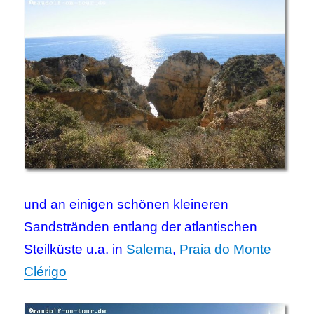
und an einigen schönen kleineren
Sandstränden entlang der atlantischen
Steilküste u.a. in
Salema
,
Praia do Monte
Clérigo