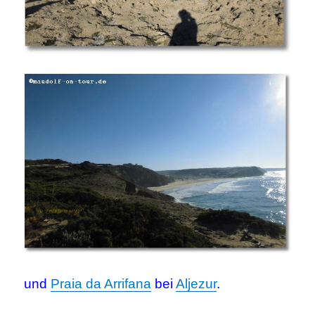
und
Praia da Arrifana
bei
Aljezur
.