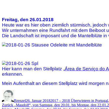
Freitag, den 26.01.2018
Heute war es hier oben ziemlich stürmisch, jedoc
Wir unternahmen eine Rundfahrt mit dem Beiboot u
Die Landschaft ist imposant und die Mantelblüte in
Hier kann man den Stellplatz „
Área de Serviço do 
erkennen.
Mein Aufenthalt an diesem Stellplatz wird morgen 
Autor
Veröffentlicht
Kategorien
am
Brenzel
26. Januar 2018
2017 – 2018 Überwintern in Portugal
Beitragsnavigation
Vorheriger
Zurück
„Maudolf“, von Samstag, den 20.01. bis Montag, den 22.01.20