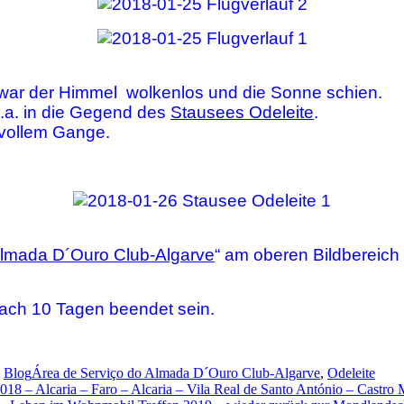
h war der Himmel wolkenlos und die Sonne schien.
.a. in die Gegend des
Stausees Odeleite
.
 vollem Gange.
Almada D´Ouro Club-Algarve
“ am oberen Bildbereich
nach 10 Tagen beendet sein.
Schlagwörter
,
Blog
Área de Serviço do Almada D´Ouro Club-Algarve
,
Odeleite
18 – Alcaria – Faro – Alcaria – Vila Real de Santo António – Castro 