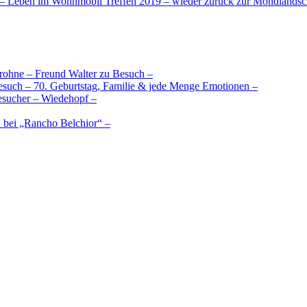
 – Leben im Wohnmobil Treffen 2019 – wieder zurück zur Mondlandsc
rohne – Freund Walter zu Besuch –
besuch – 70. Geburtstag, Familie & jede Menge Emotionen –
esucher – Wiedehopf –
 bei „Rancho Belchior“ –