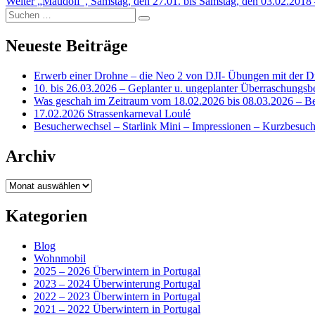
Nächster
Beitrag:
Weiter
„Maudolf“, Samstag, den 27.01. bis Samstag, den 03.02.2018
Suchen
Beitrag:
Suchen
nach:
Neueste Beiträge
Erwerb einer Drohne – die Neo 2 von DJI- Übungen mit der D
10. bis 26.03.2026 – Geplanter u. ungeplanter Überraschungs
Was geschah im Zeitraum vom 18.02.2026 bis 08.03.2026 – B
17.02.2026 Strassenkarneval Loulé
Besucherwechsel – Starlink Mini – Impressionen – Kurzbesuch
Archiv
Archiv
Kategorien
Blog
Wohnmobil
2025 – 2026 Überwintern in Portugal
2023 – 2024 Überwinterung Portugal
2022 – 2023 Überwintern in Portugal
2021 – 2022 Überwintern in Portugal