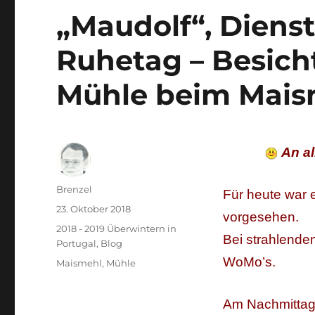
„Maudolf“, Dienst
Ruhetag – Besich
Mühle beim Mais
An al
Autor
Brenzel
Für heute war 
Veröffentlicht
23. Oktober 2018
vorgesehen.
am
Kategorien
2018 - 2019 Überwintern in
Bei strahlende
Portugal
,
Blog
WoMo’s.
Schlagwörter
Maismehl
,
Mühle
Am Nachmittag 