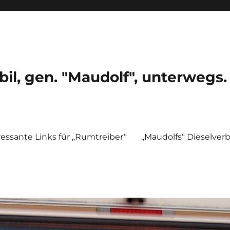
, gen. "Maudolf", unterwegs.
ressante Links für „Rumtreiber“
„Maudolfs“ Dieselver