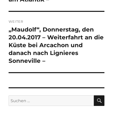
WEITER
„Maudolf“, Donnerstag, den
Nächster
Beitrag:
20.04.2017 – Weiterfahrt an die
Küste bei Arcachon und
danach nach Lignieres
Sonneville –
SU
Suchen
nach: