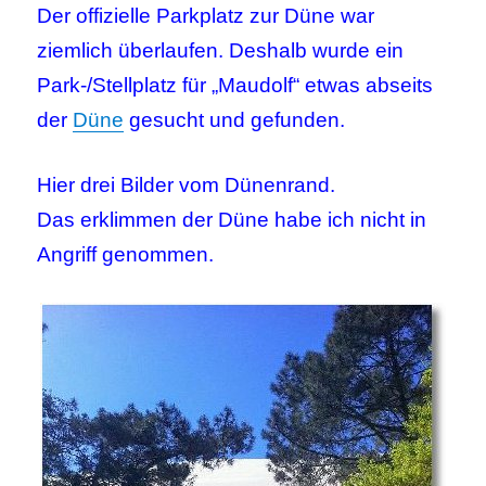
Der offizielle Parkplatz zur Düne war
ziemlich überlaufen. Deshalb wurde ein
Park-/Stellplatz für „Maudolf“ etwas abseits
der
Düne
gesucht und gefunden.
Hier drei Bilder vom Dünenrand.
Das erklimmen der Düne habe ich nicht in
Angriff genommen.