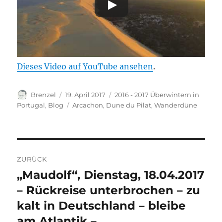
Dieses Video auf YouTube ansehen
.
Autor
Veröffentlicht
Kategorien
Brenzel
19. April 2017
2016 - 2017 Überwintern in
am
Schlagwörter
Portugal
,
Blog
Arcachon
,
Dune du Pilat
,
Wanderdüne
Beitragsnavigation
ZURÜCK
„Maudolf“, Dienstag, 18.04.2017
Vorheriger
Beitrag:
– Rückreise unterbrochen – zu
kalt in Deutschland – bleibe
am Atlantik –