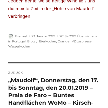
Jedoch der teilweise heftige Wind ließ uns
die meiste Zeit in der „Höhle von Maudolf“
verbringen.
Autor
Veröffentlicht
Kategorien
Brenzel
23. Januar 2019
2018 - 2019 Überwintern
am
Schlagwörter
in Portugal
,
Blog
Eierkocher
,
Orangen-/Zituspresse
,
Wasserkocher
Beitragsnavigation
ZURÜCK
„Maudolf“, Donnerstag, den 17.
Vorheriger
Beitrag:
bis Sonntag, den 20.01.2019 –
Praia de Faro – Buntes
Handflächen WoMo – Kirsch-