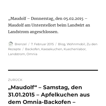
„Maudolf – Donnerstag, den 05.02.2015 –
Maudolf am Unterstellort beim Landwirt an
Landstrom angeschlossen.
Autor
Veröffentlicht
Kategorien
Brenzel
7. Februar 2015
Blog
,
Wohnmobil
,
Zu den
am
Schlagwörter
Rezepte
Backofen
,
Kaesekuchen
,
Kuechenlabor
,
Landstrom
,
Omnia
Beitragsnavigation
ZURÜCK
„Maudolf“ – Samstag, den
Vorheriger
Beitrag:
31.01.2015 – Apfelkuchen aus
dem Omnia-Backofen –