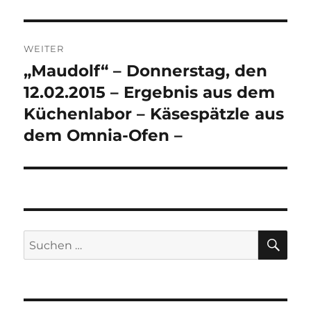
WEITER
„Maudolf“ – Donnerstag, den
Nächster
Beitrag:
12.02.2015 – Ergebnis aus dem
Küchenlabor – Käsespätzle aus
dem Omnia-Ofen –
SU
Suchen
nach: