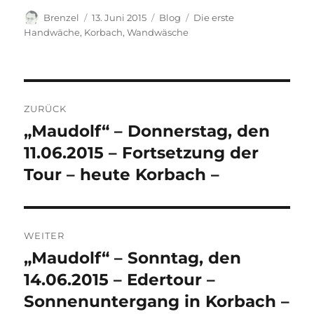
Autor
Veröffentlicht
Kategorien
Schlagwörter
Brenzel
13. Juni 2015
Blog
Die erste
am
Handwäche
,
Korbach
,
Wandwäsche
Beitragsnavigation
ZURÜCK
„Maudolf“ – Donnerstag, den
Vorheriger
Beitrag:
11.06.2015 – Fortsetzung der
Tour – heute Korbach –
WEITER
„Maudolf“ – Sonntag, den
Nächster
Beitrag:
14.06.2015 – Edertour –
Sonnenuntergang in Korbach –