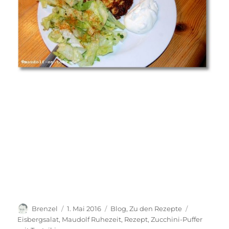
Autor
Veröffentlicht
Kategorien
Schlagwört
Brenzel
1. Mai 2016
Blog
,
Zu den Rezepte
am
Eisbergsalat
,
Maudolf Ruhezeit
,
Rezept
,
Zucchini-Puffer