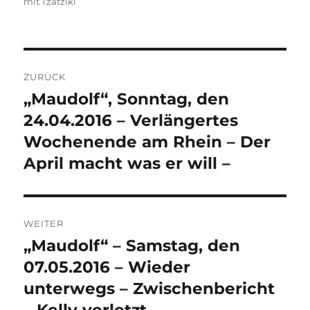
mit Tzatziki
Beitragsnavigation
ZURÜCK
„Maudolf“, Sonntag, den
Vorheriger
Beitrag:
24.04.2016 – Verlängertes
Wochenende am Rhein – Der
April macht was er will –
WEITER
„Maudolf“ – Samstag, den
Nächster
Beitrag:
07.05.2016 – Wieder
unterwegs – Zwischenbericht