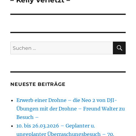
– Kelly verletzt –
SU
Suchen
nach:
NEUESTE BEITRÄGE
Erwerb einer Drohne – die Neo 2 von DJI-
Übungen mit der Drohne – Freund Walter zu
Besuch –
10. bis 26.03.2026 – Geplanter u.
ungeplanter Überraschungsbesuch – 70.