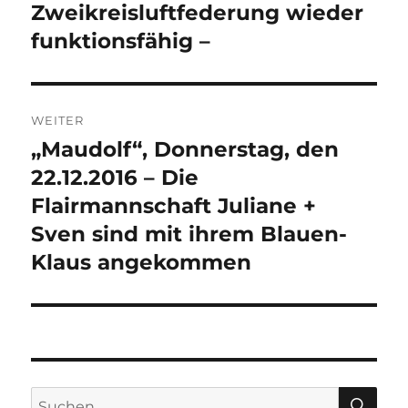
Zweikreisluftfederung wieder
funktionsfähig –
WEITER
„Maudolf“, Donnerstag, den
Nächster
Beitrag:
22.12.2016 – Die
Flairmannschaft Juliane +
Sven sind mit ihrem Blauen-
Klaus angekommen
SU
Suchen