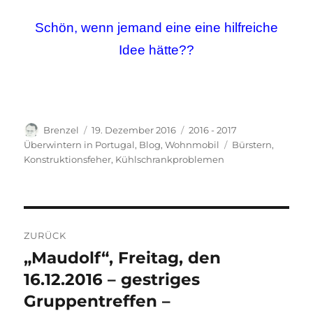
Schön, wenn jemand eine eine hilfreiche
Idee hätte??
Autor
Veröffentlicht
Kategorien
Brenzel
19. Dezember 2016
2016 - 2017
am
Schlagwörter
Überwintern in Portugal
,
Blog
,
Wohnmobil
Bürstern
,
Konstruktionsfeher
,
Kühlschrankproblemen
Beitragsnavigation
ZURÜCK
„Maudolf“, Freitag, den
Vorheriger
Beitrag:
16.12.2016 – gestriges
Gruppentreffen –