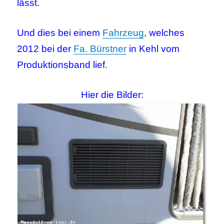
lässt.
Und dies bei einem
Fahrzeug
, welches
2012 bei der
Fa. Bürstner
in Kehl vom
Produktionsband lief.
Hier die Bilder: