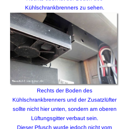
Kühlschrankbrenners zu sehen.
Rechts der Boden des
Kühlschrankbrenners und der Zusatzlüfter
sollte nicht hier unten, sondern am oberen
Lüftungsgitter verbaut sein.
Dieser Pfusch wurde jedoch nicht vom