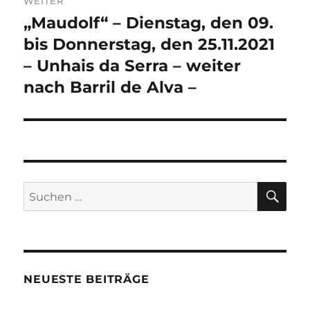
WEITER
„Maudolf“ – Dienstag, den 09.
Nächster
Beitrag:
bis Donnerstag, den 25.11.2021
– Unhais da Serra – weiter
nach Barril de Alva –
SU
Suchen
nach:
NEUESTE BEITRÄGE