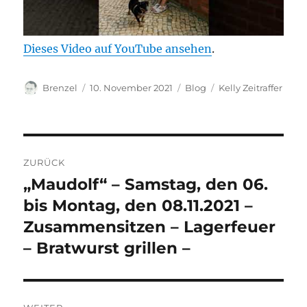
Dieses Video auf YouTube ansehen
.
Autor
Veröffentlicht
Kategorien
Schlagwörter
Brenzel
10. November 2021
Blog
Kelly Zeitraffer
am
Beitragsnavigation
ZURÜCK
„Maudolf“ – Samstag, den 06.
Vorheriger
Beitrag:
bis Montag, den 08.11.2021 –
Zusammensitzen – Lagerfeuer
– Bratwurst grillen –