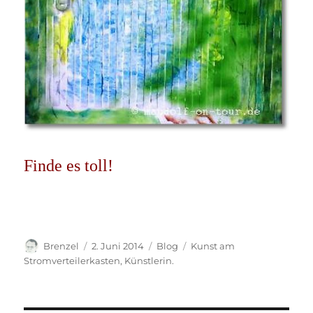
Finde es toll!
Autor
Veröffentlicht
Kategorien
Schlagwörter
Brenzel
2. Juni 2014
Blog
Kunst am
am
Stromverteilerkasten
,
Künstlerin.