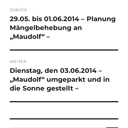
Beitragsnavigation
ZURÜCK
29.05. bis 01.06.2014 – Planung
Vorheriger
Beitrag:
Mängelbehebung an
„Maudolf“ –
WEITER
Dienstag, den 03.06.2014 –
Nächster
Beitrag:
„Maudolf“ umgeparkt und in
die Sonne gestellt –