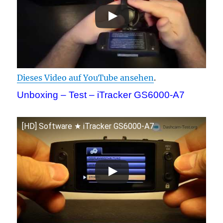
Dieses Video auf YouTube ansehen
.
Unboxing – Test – iTracker GS6000-A7
[HD] Software ★ iTracker GS6000-A7