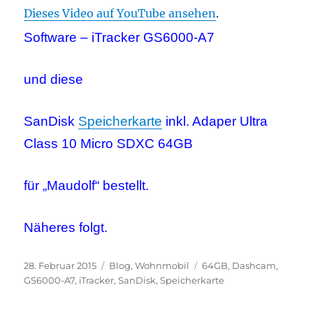
Dieses Video auf YouTube ansehen
.
Software – iTracker GS6000-A7
und diese
SanDisk
Speicherkarte
inkl. Adaper Ultra
Class 10 Micro SDXC 64GB
für „Maudolf“ bestellt.
Näheres folgt.
Veröffentlicht
Kategorien
Schlagwörter
28. Februar 2015
Blog
,
Wohnmobil
64GB
,
Dashcam
,
am
GS6000-A7
,
iTracker
,
SanDisk
,
Speicherkarte