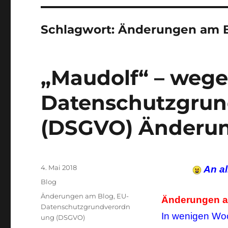
Schlagwort:
Änderungen am 
„Maudolf“ – wege
Datenschutzgru
(DSGVO) Änderun
Veröffentlicht
4. Mai 2018
An al
am
Kategorien
Blog
Schlagwörter
Änderungen am Blog
,
EU-
Änderungen a
Datenschutzgrundverordn
In wenigen Woc
ung (DSGVO)