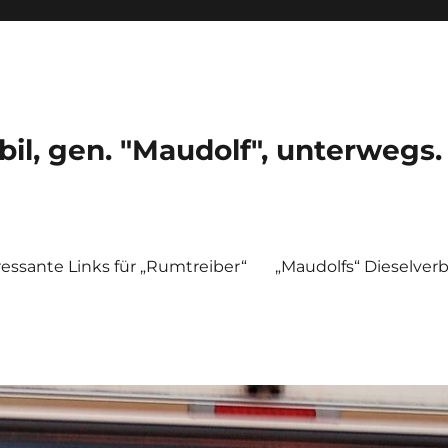
, gen. "Maudolf", unterwegs.
ressante Links für „Rumtreiber“
„Maudolfs“ Dieselver