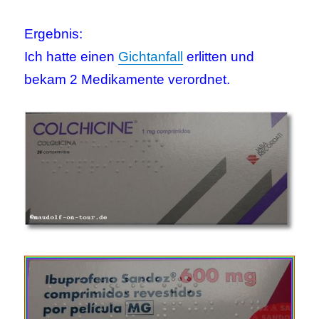
Ergebnis:
Ich hatte einen
Gichtanfall
erlitten und
bekam 2 Medikamente verordnet.