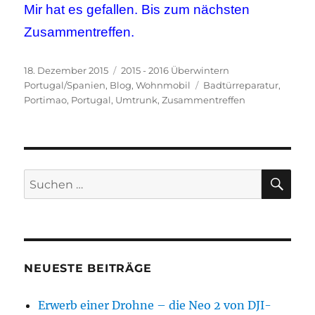
Mir hat es gefallen. Bis zum nächsten
Zusammentreffen.
Veröffentlicht
Kategorien
18. Dezember 2015
2015 - 2016 Überwintern
am
Schlagwörter
Portugal/Spanien
,
Blog
,
Wohnmobil
Badtürreparatur
,
Portimao
,
Portugal
,
Umtrunk
,
Zusammentreffen
SU
Suchen
nach:
NEUESTE BEITRÄGE
Erwerb einer Drohne – die Neo 2 von DJI-