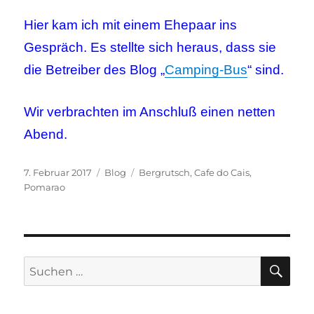
Hier kam ich mit einem Ehepaar ins
Gespräch. Es stellte sich heraus, dass sie
die Betreiber des Blog „
Camping-Bus
“ sind.
Wir verbrachten im Anschluß einen netten
Abend.
Veröffentlicht
Kategorien
Schlagwörter
7. Februar 2017
Blog
Bergrutsch
,
Cafe do Cais
,
am
Pomarao
SU
Suchen
nach: