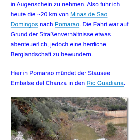
in Augenschein zu nehmen. Also fuhr ich
heute die ~20 km von
Minas de Sao
Domingos
nach
Pomarao
. Die Fahrt war auf
Grund der Straßenverhältnisse etwas
abenteuerlich, jedoch eine herrliche
Berglandschaft zu bewundern.
Hier in Pomarao mündet der Stausee
Embalse del Chanza in den
Rio Guadiana
.