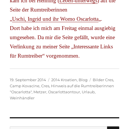
kam ich bei Henning (
Leben-unterwegs
) auf die
Seite der Rumtreiberinnen
„
Uschi, Ingrid und ihr Womo Oscarlotta
„.
Dort habe ich mich am Freitag einmal ausgiebig
umgesehen. Da mir die Seite gefällt, wurde eine
Verlinkung zu meiner Seite „Interessante Links
für Rumtreiber“ vorgenommen.
Veröffentlicht
Kategorien
Schlagwörter
19. September 2014
2014 Kroatien
,
Blog
Bilder Cres
,
am
Camp Kovacine
,
Cres
,
Hinweis auf die Rumtreiberinnen
"Oscarlotta"
,
Metzer
,
Oscarlottaontour
,
Urlaub
,
Weinhändler
SU