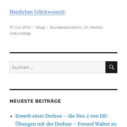
Herzlichen Glückwunsch
:
Veröffentlicht
Kategorien
Schlagwörter
17. Juli 2014
Blog
Bundeskanzlerin
,
Dr. Merkel
,
am
Geburtstag
SU
Suchen
nach:
NEUESTE BEITRÄGE
Erwerb einer Drohne – die Neo 2 von DJI-
Übungen mit der Drohne – Freund Walter zu