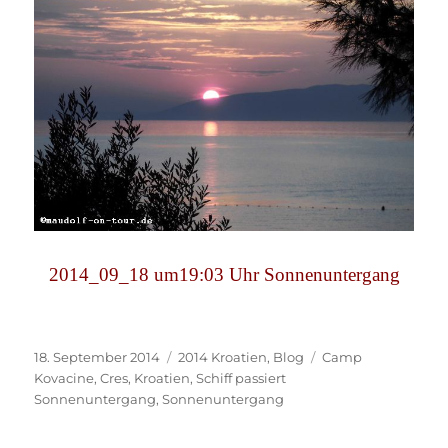
2014_09_18 um19:03 Uhr Sonnenuntergang
Veröffentlicht
Kategorien
Schlagwörter
18. September 2014
2014 Kroatien
,
Blog
Camp
am
Kovacine
,
Cres
,
Kroatien
,
Schiff passiert
Sonnenuntergang
,
Sonnenuntergang