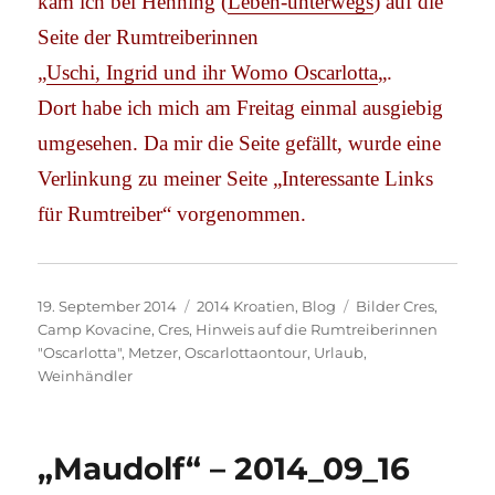
kam ich bei Henning (
Leben-unterwegs
) auf die
Seite der Rumtreiberinnen
„
Uschi, Ingrid und ihr Womo Oscarlotta
„.
Dort habe ich mich am Freitag einmal ausgiebig
umgesehen. Da mir die Seite gefällt, wurde eine
Verlinkung zu meiner Seite „Interessante Links
für Rumtreiber“ vorgenommen.
Veröffentlicht
Kategorien
Schlagwörter
19. September 2014
2014 Kroatien
,
Blog
Bilder Cres
,
am
Camp Kovacine
,
Cres
,
Hinweis auf die Rumtreiberinnen
"Oscarlotta"
,
Metzer
,
Oscarlottaontour
,
Urlaub
,
Weinhändler
„Maudolf“ – 2014_09_16