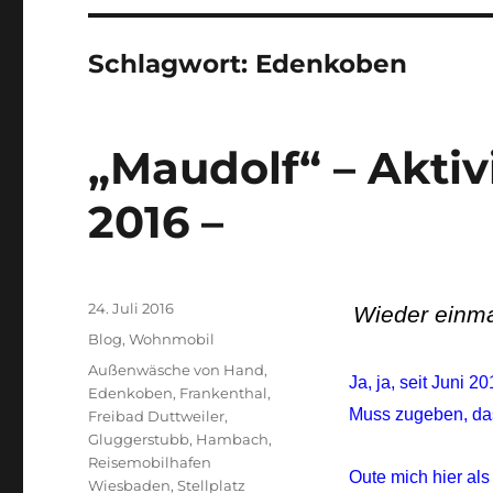
Schlagwort:
Edenkoben
„Maudolf“ – Aktiv
2016 –
Veröffentlicht
24. Juli 2016
Wieder einmal
am
Kategorien
Blog
,
Wohnmobil
Schlagwörter
Außenwäsche von Hand
,
Ja, ja, seit Juni 2
Edenkoben
,
Frankenthal
,
Muss zugeben, das
Freibad Duttweiler
,
Gluggerstubb
,
Hambach
,
Reisemobilhafen
Oute mich hier al
Wiesbaden
,
Stellplatz