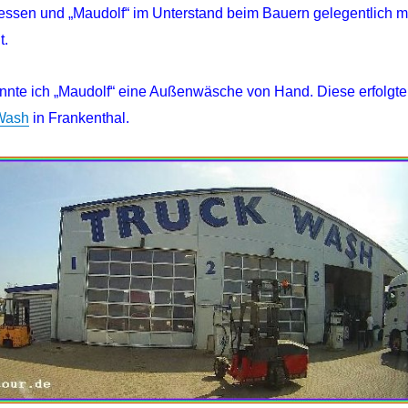
ssen und „Maudolf“ im Unterstand beim Bauern gelegentlich m
t.
nte ich „Maudolf“ eine Außenwäsche von Hand. Diese erfolgte
Wash
in Frankenthal.