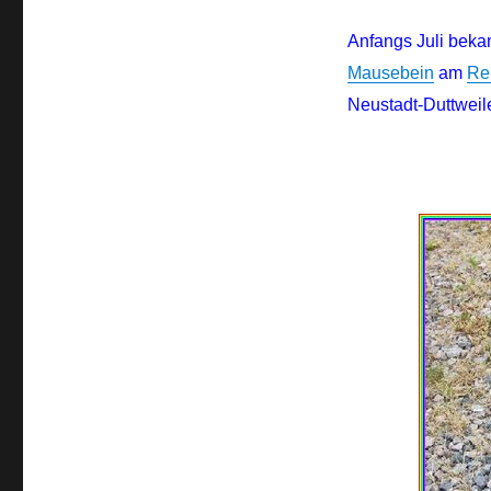
Anfangs Juli beka
Mausebein
am
Re
Neustadt-Duttweile