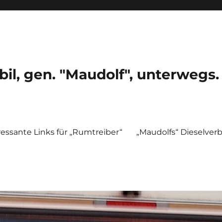
, gen. "Maudolf", unterwegs.
ressante Links für „Rumtreiber“
„Maudolfs“ Dieselver