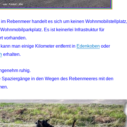
 im Rebenmeer handelt es sich um keinen Wohnmobilstellplatz
ohnmobilparkplatz. Es ist keinerlei Infrastruktur für
t vorhanden.
r kann man einige Kilometer entfernt in
Edenkoben
oder
h
erhalten.
ngenehm ruhig.
ge Spaziergänge in den Wegen des Rebenmeeres mit den
men.