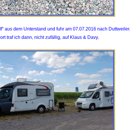
lf“ aus dem Unterstand und fuhr am 07.07.2016 nach Duttweiler
ort traf ich dann, nicht zufällig, auf Klaus & Davy.