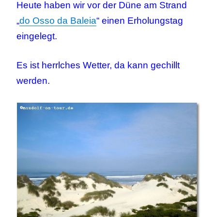
Heute haben wir vor der Düne am Strand
„
do Osso da Baleia
“ einen Erholungstag
eingelegt.
Es ist herrl
ches Wetter, da kann gechillt
werden.