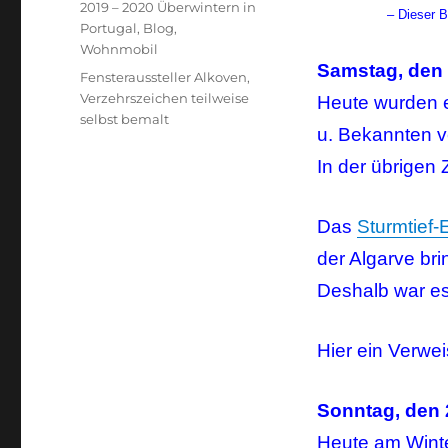
Kategorien
2019 – 2020 Überwintern in
– Dieser B
Portugal
,
Blog
,
Wohnmobil
Samstag, den 
Schlagwörter
Fensteraussteller Alkoven
,
Verzehrszeichen teilweise
Heute wurden 
selbst bemalt
u. Bekannten v
In der übrigen 
Das
Sturmtief-
der Algarve bri
Deshalb war es
Hier ein Verwe
Sonntag, den 
Heute am Wint