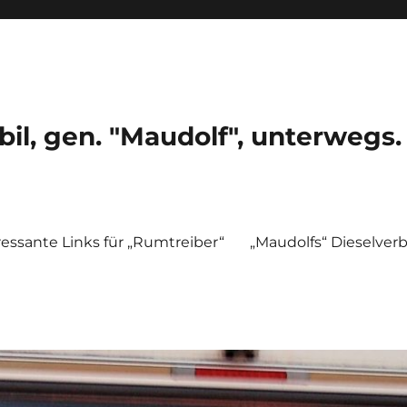
, gen. "Maudolf", unterwegs.
ressante Links für „Rumtreiber“
„Maudolfs“ Dieselver