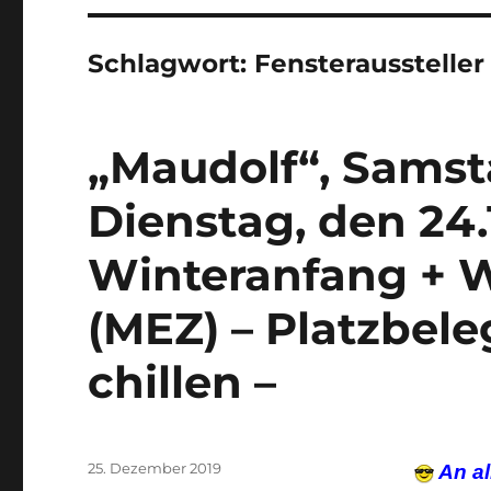
Schlagwort:
Fensteraussteller
„Maudolf“, Samsta
Dienstag, den 24.
Winteranfang + 
(MEZ) – Platzbel
chillen –
Veröffentlicht
25. Dezember 2019
An al
am