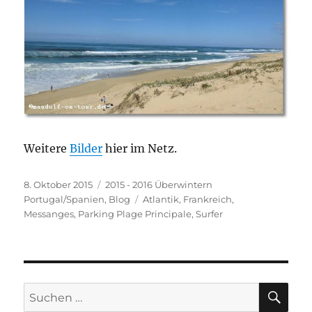
Weitere
Bilder
hier im Netz.
Veröffentlicht
Kategorien
8. Oktober 2015
2015 - 2016 Überwintern
am
Schlagwörter
Portugal/Spanien
,
Blog
Atlantik
,
Frankreich
,
Messanges
,
Parking Plage Principale
,
Surfer
SU
Suchen
nach: