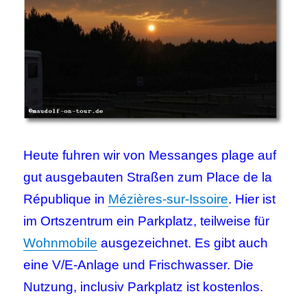
Heute fuhren wir von Messanges plage auf
gut ausgebauten Straßen zum Place de la
République in
Mézières-sur-Issoire
. Hier ist
im Ortszentrum ein Parkplatz, teilweise für
Wohnmobile
ausgezeichnet. Es gibt auch
eine V/E-Anlage und Frischwasser. Die
Nutzung, inclusiv Parkplatz ist kostenlos.