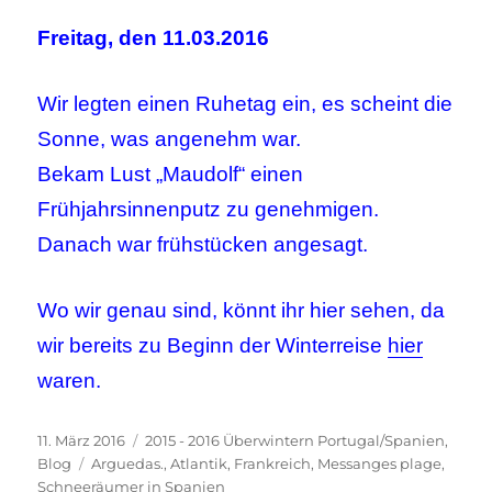
Freitag, den 11.03.2016
Wir legten einen Ruhetag ein, es scheint die
Sonne, was angenehm war.
Bekam Lust „Maudolf“ einen
Frühjahrsinnenputz zu genehmigen.
Danach war frühstücken angesagt.
Wo wir genau sind, könnt ihr hier sehen, da
wir bereits zu Beginn der Winterreise
hier
waren.
Veröffentlicht
Kategorien
11. März 2016
2015 - 2016 Überwintern Portugal/Spanien
,
am
Schlagwörter
Blog
Arguedas.
,
Atlantik
,
Frankreich
,
Messanges plage
,
Schneeräumer in Spanien