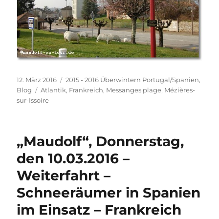
Veröffentlicht
Kategorien
12. März 2016
2015 - 2016 Überwintern Portugal/Spanien
,
am
Schlagwörter
Blog
Atlantik
,
Frankreich
,
Messanges plage
,
Mézières-
sur-Issoire
„Maudolf“, Donnerstag,
den 10.03.2016 –
Weiterfahrt –
Schneeräumer in Spanien
im Einsatz – Frankreich