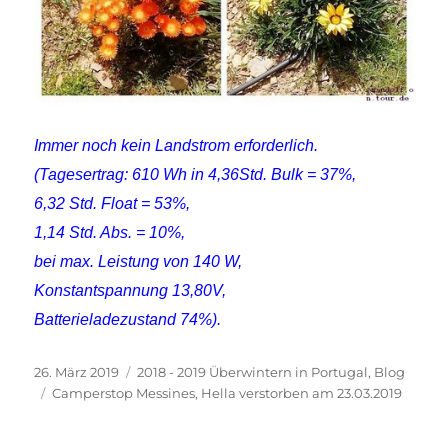
Immer noch kein Landstrom erforderlich.
(Tagesertrag: 610 Wh in 4,36Std. Bulk = 37%,
6,32 Std. Float = 53%,
1,14 Std. Abs. = 10%,
bei max. Leistung von 140 W,
Konstantspannung 13,80V,
Batterieladezustand 74%).
Veröffentlicht
Kategorien
26. März 2019
2018 - 2019 Überwintern in Portugal
,
Blog
am
Schlagwörter
Camperstop Messines
,
Hella verstorben am 23.03.2019