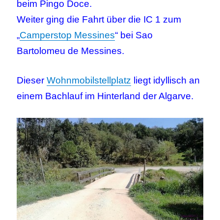
beim Pingo Doce.
Weiter ging die Fahrt über die IC 1 zum
„
Camperstop Messines
“ bei Sao
Bartolomeu de Messines.
Dieser
Wohnmobilstellplatz
liegt idyllisch an
einem Bachlauf im Hinterland der Algarve.