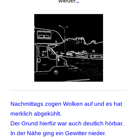
wieder.
„
Nachmittags zogen Wolken auf und es hat
merklich abgekühlt.
Der Grund hierfür war auch deutlich hörbar.
In der Nähe ging ein Gewitter nieder.