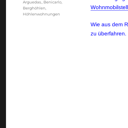
Schlagwörter
Arguedas.
,
Benicarlo
,
Wohnmobilstell
Berghöhlen
,
Höhlenwohnungen
Wie aus dem Ro
zu überfahren.