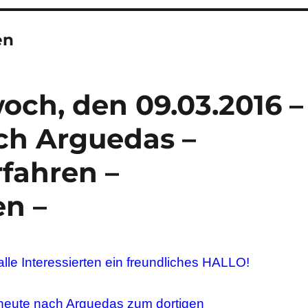
en
och, den 09.03.2016 –
ch Arguedas –
fahren –
n –
alle Interessierten ein freundliches HALLO!
 heute nach
Arguedas
zum dortigen