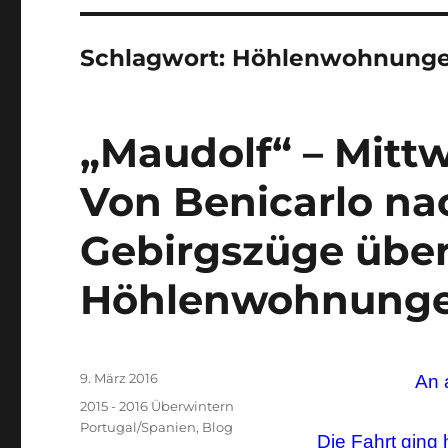
Schlagwort:
Höhlenwohnung
„Maudolf“ – Mittw
Von Benicarlo na
Gebirgszüge über
Höhlenwohnunge
Veröffentlicht
9. März 2016
An 
am
Kategorien
2015 - 2016 Überwintern
Portugal/Spanien
,
Blog
Die Fahrt ging