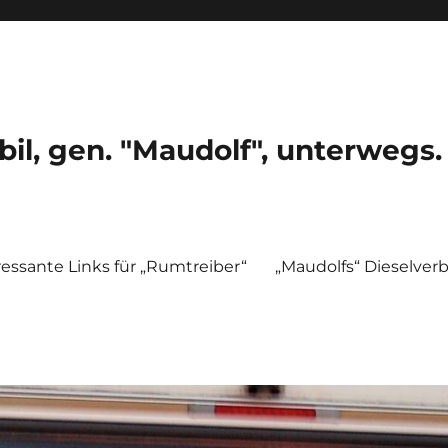
, gen. "Maudolf", unterwegs.
ressante Links für „Rumtreiber“
„Maudolfs“ Dieselver