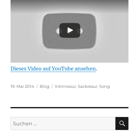
Dieses Video auf YouTube ansehen
.
Veröffentlicht
Kategorien
Schlagwörter
19. Mai 2014
Blog
Intimrasur
,
Sackrasur
,
Song
am
SU
Suchen
nach: