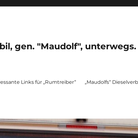
, gen. "Maudolf", unterwegs.
ressante Links für „Rumtreiber“
„Maudolfs“ Dieselver