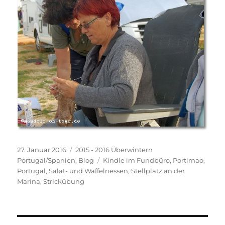
Veröffentlicht
Kategorien
27. Januar 2016
2015 - 2016 Überwintern
am
Schlagwörter
Portugal/Spanien
,
Blog
Kindle im Fundbüro
,
Portimao
,
Portugal
,
Salat- und Waffelnessen
,
Stellplatz an der
Marina
,
Strickübung