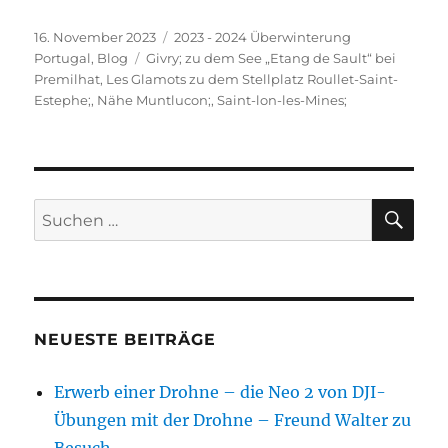
Veröffentlicht
Kategorien
16. November 2023
2023 - 2024 Überwinterung
am
Schlagwörter
Portugal
,
Blog
Givry; zu dem See „Etang de Sault“ bei
Premilhat
,
Les Glamots zu dem Stellplatz Roullet-Saint-
Estephe;
,
Nähe Muntlucon;
,
Saint-lon-les-Mines;
SU
Suchen
nach:
NEUESTE BEITRÄGE
Erwerb einer Drohne – die Neo 2 von DJI-
Übungen mit der Drohne – Freund Walter zu