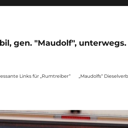
, gen. "Maudolf", unterwegs.
ressante Links für „Rumtreiber“
„Maudolfs“ Dieselver