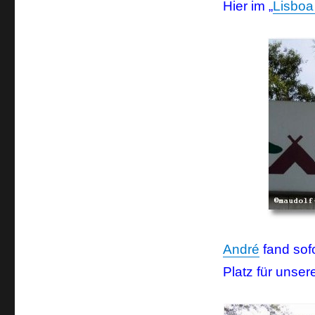
Hier im „
Lisbo
André
fand sof
Platz für unse