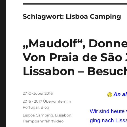
Schlagwort:
Lisboa Camping
„Maudolf“, Donner
Von Praia de São
Lissabon – Besuch
Veröffentlicht
27. Oktober 2016
An al
am
Kategorien
2016 - 2017 Überwintern in
Portugal
,
Blog
Wir sind heute
Schlagwörter
Lisboa Camping
,
Lissabon
,
ging nach Liss
Trampbahnfahrtvideo