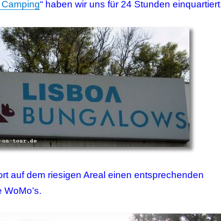
a Camping
“ haben wir uns für 24 Stunden einquartiert
ort auf dem riesigen Areal einen entsprechenden
re WoMo’s.