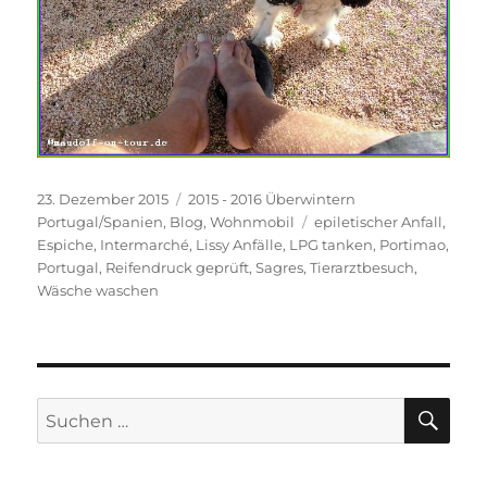
Veröffentlicht
Kategorien
23. Dezember 2015
2015 - 2016 Überwintern
am
Schlagwörter
Portugal/Spanien
,
Blog
,
Wohnmobil
epiletischer Anfall
,
Espiche
,
Intermarché
,
Lissy Anfälle
,
LPG tanken
,
Portimao
,
Portugal
,
Reifendruck geprüft
,
Sagres
,
Tierarztbesuch
,
Wäsche waschen
SU
Suchen
nach: