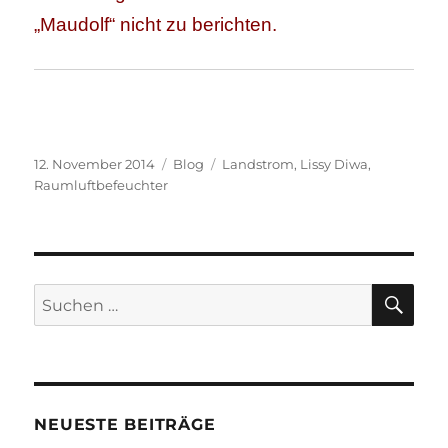
„Maudolf“ nicht zu berichten.
Veröffentlicht
Kategorien
Schlagwörter
12. November 2014
Blog
Landstrom
,
Lissy Diwa
,
am
Raumluftbefeuchter
SU
Suchen
nach:
NEUESTE BEITRÄGE