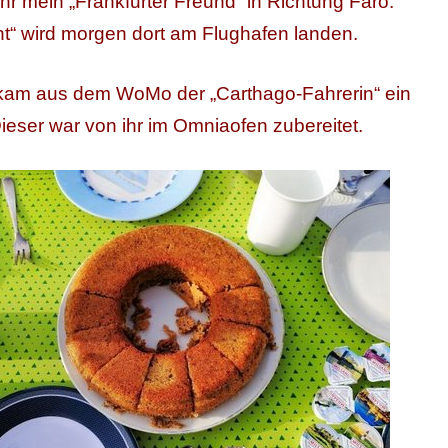
hr mein „Frankfurter Freund“ in Richtung Faro.
ht“ wird morgen dort am Flughafen landen.
 kam aus dem WoMo der „Carthago-Fahrerin“ ein
eser war von ihr im Omniaofen zubereitet.