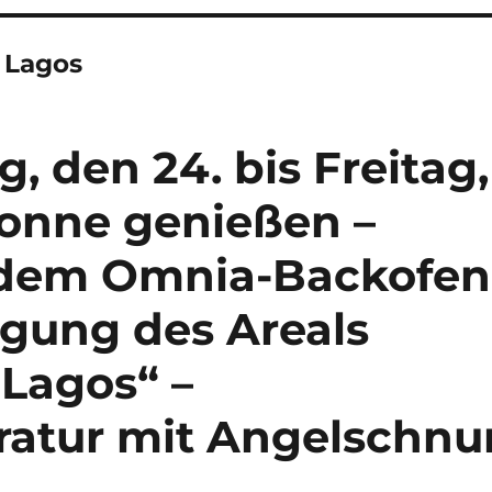
 Lagos
, den 24. bis Freitag,
Sonne genießen –
 dem Omnia-Backofen
igung des Areals
 Lagos“ –
ratur mit Angelschnu