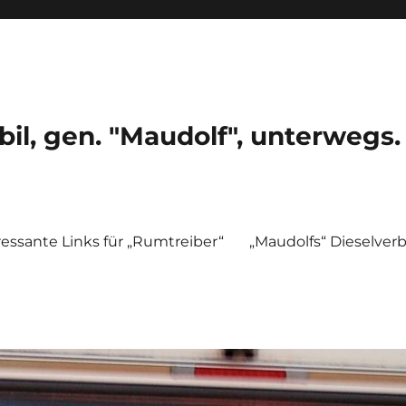
, gen. "Maudolf", unterwegs.
ressante Links für „Rumtreiber“
„Maudolfs“ Dieselver