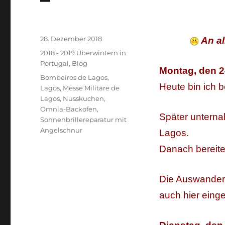
Veröffentlicht
28. Dezember 2018
An al
am
Kategorien
2018 - 2019 Überwintern in
Portugal
,
Blog
Montag, den 2
Schlagwörter
Bombeiros de Lagos
,
Heute bin ich 
Lagos
,
Messe Militare de
Lagos
,
Nusskuchen
,
Omnia-Backofen
,
Später unterna
Sonnenbrillereparatur mit
Angelschnur
Lagos.
Danach bereite
Die Auswandere
auch hier einge