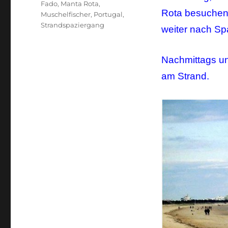
Schlagwörter
Fado
,
Manta Rota
,
Rota besuchen.
Muschelfischer
,
Portugal
,
Strandspaziergang
weiter nach Sp
Nachmittags un
am Strand.