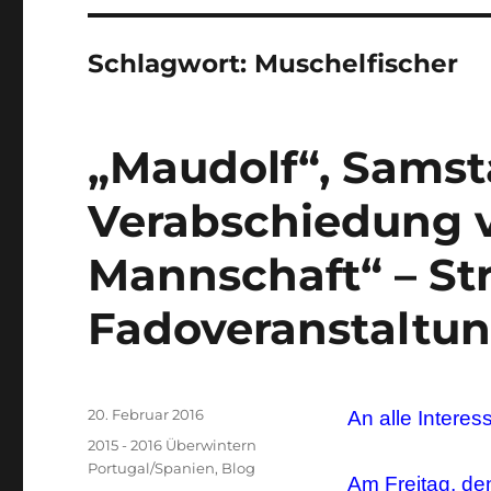
Schlagwort:
Muschelfischer
„Maudolf“, Samsta
Verabschiedung vo
Mannschaft“ – St
Fadoveranstaltun
Veröffentlicht
20. Februar 2016
An alle Interes
am
Kategorien
2015 - 2016 Überwintern
Portugal/Spanien
,
Blog
Am Freitag, de