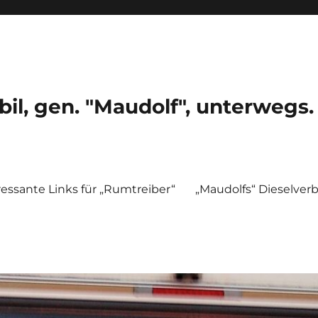
, gen. "Maudolf", unterwegs.
ressante Links für „Rumtreiber“
„Maudolfs“ Dieselver