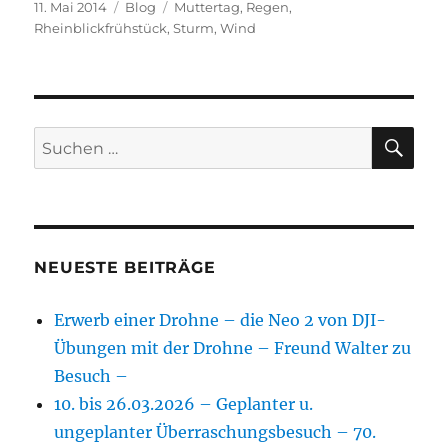
Veröffentlicht
Kategorien
Schlagwörter
11. Mai 2014
Blog
Muttertag
,
Regen
,
am
Rheinblickfrühstück
,
Sturm
,
Wind
SU
Suchen
nach:
NEUESTE BEITRÄGE
Erwerb einer Drohne – die Neo 2 von DJI-
Übungen mit der Drohne – Freund Walter zu
Besuch –
10. bis 26.03.2026 – Geplanter u.
ungeplanter Überraschungsbesuch – 70.