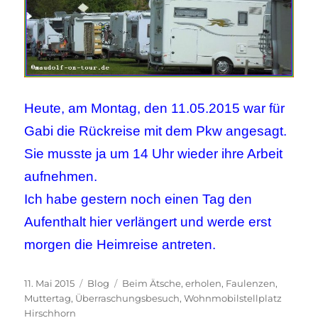
Heute, am Montag, den 11.05.2015 war für
Gabi die Rückreise mit dem Pkw angesagt.
Sie musste ja um 14 Uhr wieder ihre Arbeit
aufnehmen.
Ich habe gestern noch einen Tag den
Aufenthalt hier verlängert und werde erst
morgen die Heimreise antreten.
Veröffentlicht
Kategorien
Schlagwörter
11. Mai 2015
Blog
Beim Ätsche
,
erholen
,
Faulenzen
,
am
Muttertag
,
Überraschungsbesuch
,
Wohnmobilstellplatz
Hirschhorn