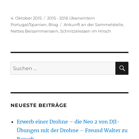
Veröffentlicht
Kategorien
4. Oktober 2015
2015 - 2016 Überwintern
am
Schlagwörter
Portugal/Spanien
,
Blog
Ankunft an der Sammelstelle
,
Nettes Beisammensein
,
Schnitzelessen im Hirsch
SU
Suchen
nach:
NEUESTE BEITRÄGE
Erwerb einer Drohne – die Neo 2 von DJI-
Übungen mit der Drohne – Freund Walter zu