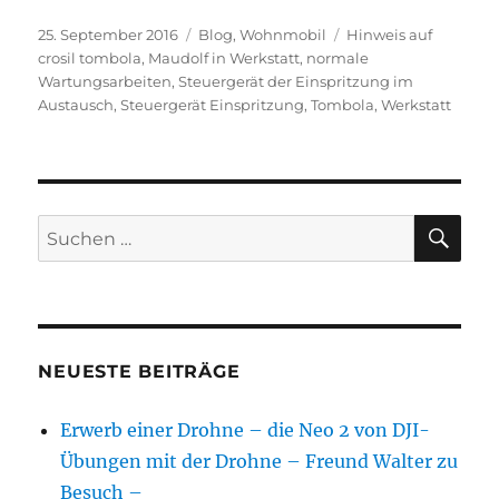
Veröffentlicht
Kategorien
Schlagwörter
25. September 2016
Blog
,
Wohnmobil
Hinweis auf
am
crosil tombola
,
Maudolf in Werkstatt
,
normale
Wartungsarbeiten
,
Steuergerät der Einspritzung im
Austausch
,
Steuergerät Einspritzung
,
Tombola
,
Werkstatt
SU
Suchen
nach:
NEUESTE BEITRÄGE
Erwerb einer Drohne – die Neo 2 von DJI-
Übungen mit der Drohne – Freund Walter zu
Besuch –