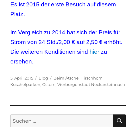
Es ist 2015 der erste Besuch auf diesem
Platz.
Im Vergleich zu 2014 hat sich der Preis für
Strom von 24 Std./2,00 € auf 2,50 € erhöht.
Die weiteren Konditionen sind
hier
zu
ersehen.
Veröffentlicht
Kategorien
Schlagwörter
5. April 2015
Blog
Beim Ätsche
,
Hirschhorn
,
am
Kuschelparken
,
Ostern
,
Vierburgenstadt Neckarsteinnach
SU
Suchen
nach: