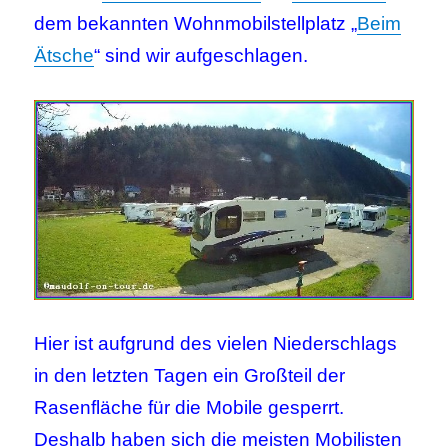
dem bekannten Wohnmobilstellplatz „
Beim
Ätsche
“ sind wir aufgeschlagen.
Hier ist aufgrund des vielen Niederschlags
in den letzten Tagen ein Großteil der
Rasenfläche für die Mobile gesperrt.
Deshalb haben sich die meisten Mobilisten