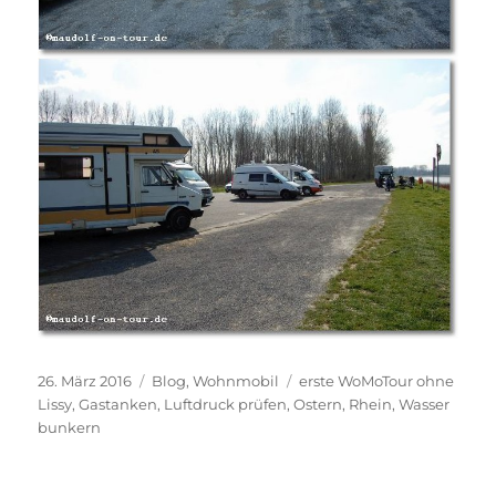
Veröffentlicht
Kategorien
Schlagwörter
26. März 2016
Blog
,
Wohnmobil
erste WoMoTour ohne
am
Lissy
,
Gastanken
,
Luftdruck prüfen
,
Ostern
,
Rhein
,
Wasser
bunkern