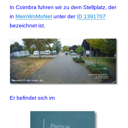
In Coimbra fuhren wir zu dem Stellplatz, der
in
MeinWoMoNet
unter der
ID 1391707
bezeichnet ist.
Er befindet sich im