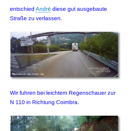
entschied
André
diese gut ausgebaute
Straße zu verlassen.
Wir fuhren bei leichtem Regenschauer zur
N 110 in Richtung Coimbra.