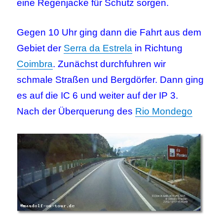
eine Regenjacke für Schutz sorgen.
Gegen 10 Uhr ging dann die Fahrt aus dem
Gebiet der
Serra da Estrela
in Richtung
Coimbra
. Zunächst durchfuhren wir
schmale Straßen und Bergdörfer. Dann ging
es auf die IC 6 und weiter auf der IP 3.
Nach der Überquerung des
Rio Mondego