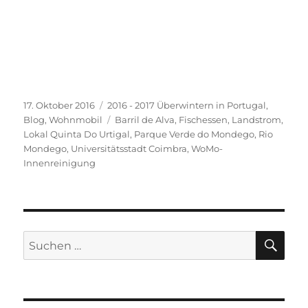
Veröffentlicht
Kategorien
17. Oktober 2016
2016 - 2017 Überwintern in Portugal
,
am
Schlagwörter
Blog
,
Wohnmobil
Barril de Alva
,
Fischessen
,
Landstrom
,
Lokal Quinta Do Urtigal
,
Parque Verde do Mondego
,
Rio
Mondego
,
Universitätsstadt Coimbra
,
WoMo-
Innenreinigung
SU
Suchen
nach: