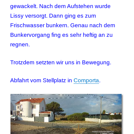
gewackelt. Nach dem Aufstehen wurde
Lissy versorgt. Dann ging es zum
Frischwasser bunkern. Genau nach dem
Bunkervorgang fing es sehr heftig an zu
regnen.
Trotzdem setzten wir uns in Bewegung.
Abfahrt vom Stellplatz in
Comporta
.