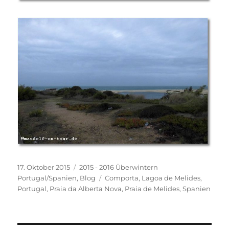
Veröffentlicht
Kategorien
17. Oktober 2015
2015 - 2016 Überwintern
am
Schlagwörter
Portugal/Spanien
,
Blog
Comporta
,
Lagoa de Melides
,
Portugal
,
Praia da Alberta Nova
,
Praia de Melides
,
Spanien