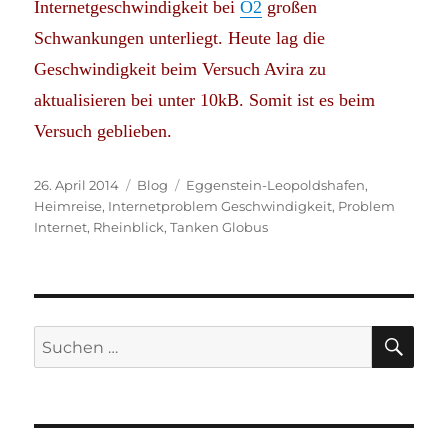
Internetgeschwindigkeit bei
O2
großen
Schwankungen unterliegt. Heute lag die
Geschwindigkeit beim Versuch Avira zu
aktualisieren bei unter 10kB. Somit ist es beim
Versuch geblieben.
Veröffentlicht
Kategorien
Schlagwörter
26. April 2014
Blog
Eggenstein-Leopoldshafen
,
am
Heimreise
,
Internetproblem Geschwindigkeit
,
Problem
Internet
,
Rheinblick
,
Tanken Globus
SU
Suchen
nach: