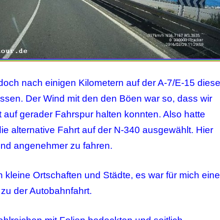
doch nach einigen Kilometern auf der A-7/E-15 dies
ssen. Der Wind mit den den Böen war so, dass wir
t auf gerader Fahrspur halten konnten. Also hatte
ie alternative Fahrt auf der N-340 ausgewählt. Hier
Wind angenehmer zu fahren.
 kleine Ortschaften und Städte, es war für mich eine
u der Autobahnfahrt.