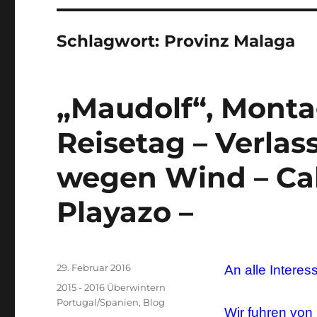
Schlagwort:
Provinz Malaga
„Maudolf“, Montag
Reisetag – Verlas
wegen Wind – Cab
Playazo –
Veröffentlicht
29. Februar 2016
An alle Interes
am
Kategorien
2015 - 2016 Überwintern
Portugal/Spanien
,
Blog
Wir fuhren von