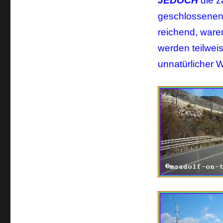
JEDOCH
die z
geschlossene
reichend, ware
werden teilwei
unnatürlicher 