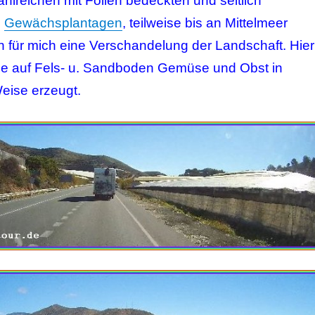
ahlreichen mit Folien bedeckten und seitlich
n
Gewächsplantagen
, teilweise bis an Mittelmeer
n für mich eine Verschandelung der Landschaft. Hier
se auf Fels- u. Sandboden Gemüse und Obst in
Weise erzeugt.