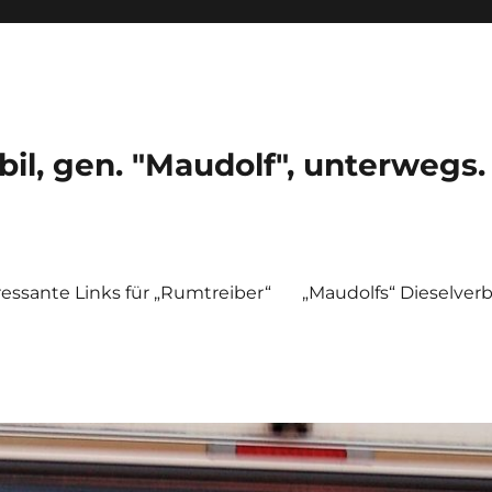
, gen. "Maudolf", unterwegs.
ressante Links für „Rumtreiber“
„Maudolfs“ Dieselver